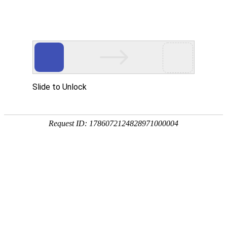
中文
English
Deutsch
Fran?
日本
ais
語